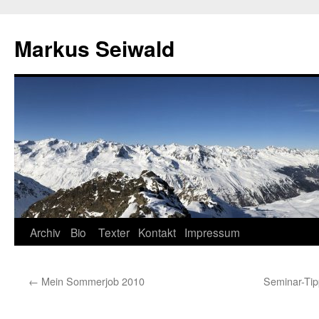
Markus Seiwald
Zum
Archiv
Bio
Texter
Kontakt
Impressum
Inhalt
←
Mein Sommerjob 2010
Seminar-Tip
springen