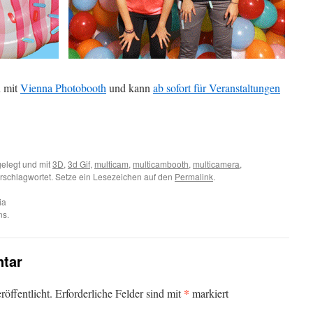
n mit
Vienna Photobooth
und kann
ab sofort für Veranstaltungen
elegt und mit
3D
,
3d Gif
,
multicam
,
multicambooth
,
multicamera
,
rschlagwortet. Setze ein Lesezeichen auf den
Permalink
.
ia
ns.
tar
*
öffentlicht.
Erforderliche Felder sind mit
markiert