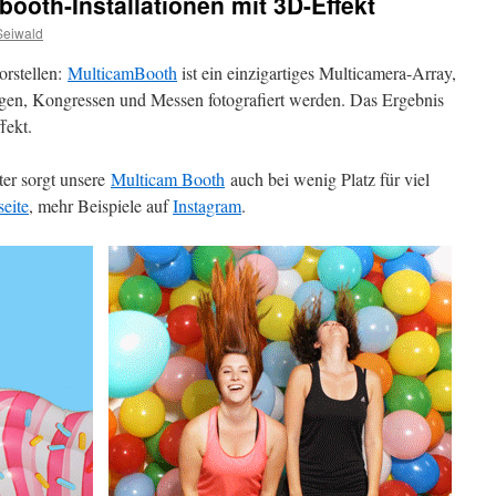
ooth-Installationen mit 3D-Effekt
Seiwald
orstellen:
MulticamBooth
ist ein einzigartiges Multicamera-Array,
ngen, Kongressen und Messen fotografiert werden. Das Ergebnis
fekt.
ter sorgt unsere
Multicam Booth
auch bei wenig Platz für viel
eite
, mehr Beispiele auf
Instagram
.