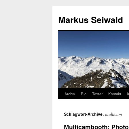
Markus Seiwald
Archiv
Bio
Texter
Kontakt
Zum
Inhalt
multicam
Schlagwort-Archive:
springen
Multicambooth: Photob