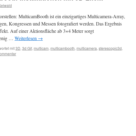
Seiwald
orstellen: MulticamBooth ist ein einzigartiges Multicamera-Array,
ngen, Kongressen und Messen fotografiert werden. Das Ergebnis
fekt. Auf einer Aktionsfläche ab 3×4 Meter sorgt
wenig …
Weiterlesen
→
ortet mit
3D
,
3d Gif
,
multicam
,
multicambooth
,
multicamera
,
sterescopic3d
,
Kommentar