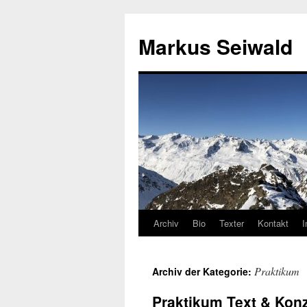
Markus Seiwald
Archiv
Bio
Texter
Kontakt
Zum
Inhalt
Praktikum
Archiv der Kategorie:
springen
Praktikum Text & Kon