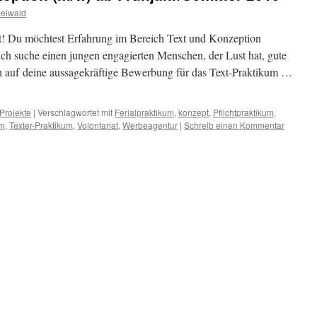
eiwald
ht! Du möchtest Erfahrung im Bereich Text und Konzeption
ich suche einen jungen engagierten Menschen, der Lust hat, gute
 auf deine aussagekräftige Bewerbung für das Text-Praktikum …
Projekte
|
Verschlagwortet mit
Ferialpraktikum
,
konzept
,
Pflichtpraktikum
,
um
,
Texter-Praktikum
,
Volontariat
,
Werbeagentur
|
Schreib einen Kommentar