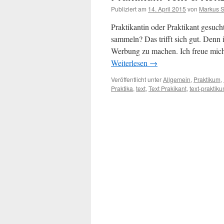
Publiziert am
14. April 2015
von
Markus S
Praktikantin oder Praktikant gesuc
sammeln? Das trifft sich gut. Denn 
Werbung zu machen. Ich freue mich
Weiterlesen
→
Veröffentlicht unter
Allgemein
,
Praktikum
,
Praktika
,
text
,
Text Prakikant
,
text-praktik