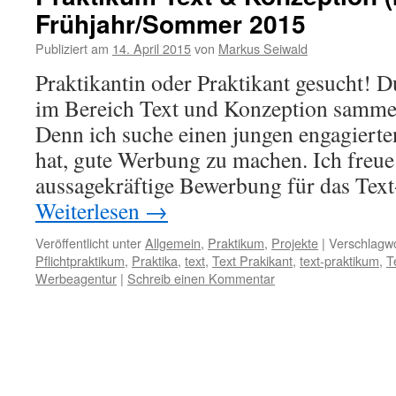
Frühjahr/Sommer 2015
Publiziert am
14. April 2015
von
Markus Seiwald
Praktikantin oder Praktikant gesucht! 
im Bereich Text und Konzeption sammeln
Denn ich suche einen jungen engagiert
hat, gute Werbung zu machen. Ich freue
aussagekräftige Bewerbung für das Te
Weiterlesen
→
Veröffentlicht unter
Allgemein
,
Praktikum
,
Projekte
|
Verschlagwo
Pflichtpraktikum
,
Praktika
,
text
,
Text Prakikant
,
text-praktikum
,
T
Werbeagentur
|
Schreib einen Kommentar